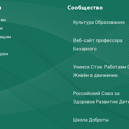
и
Сообщество
лям
Культура Образования
м
жащим
Веб-сайт профессора
Базарного
орам
Учимся Стоя. Работаем 
Живём в движении.
Российский Союз за
Здоровое Развитие Дет
Школа Доброты