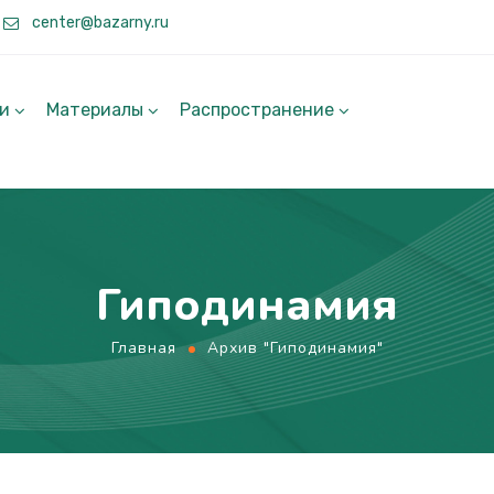
center@bazarny.ru
ги
Материалы
Распространение
Гиподинамия
Главная
Архив "Гиподинамия"