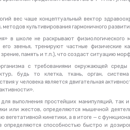
огий вес чаше концептуальный вектор здравоох
, методов культивирования гармоничного развити
ия» в школе не раскрывают физиологического м
его звенья, тренируют частные физические кач
, зрение, память и т.п.), что создаст ситуацию м
 организма с требованиями окружающей среды 
тур, будь то клетка, ткань, орган, система
твия у человека является двигательная активност
активности».
 для выполнения простейших манипуляций, так 
мики или жестов, определяются мышечной деятел
 вегетативной кинетики, а в итоге — с функцион
ов определяются способностью быстро и дозиро