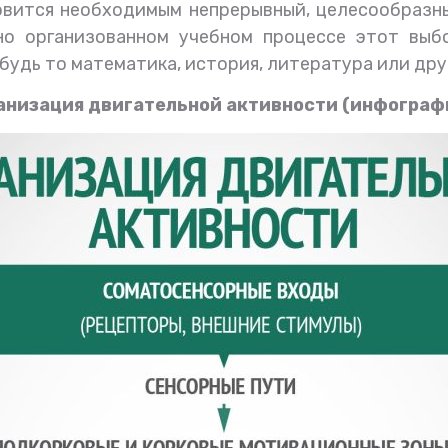
овится необходимым непрерывный, целесообразн
нно организованном учебном процессе этот вы
 будь то математика, история, литература или др
анизация двигательной активности (инфограф