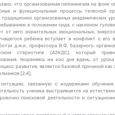
ано, что организованная гипокинезия на фоне 
орные и функциональные процессы телесной ор
а традиционно организованных академических ур
ебыванием в положении сидя, с наклоном тулов
т от него значительных эмоциональных, энерго
учащегося ребёнка вступает в конфликт с его
ботах д.м.и., профессора В.Ф. Базарного, орган
ческом стереотипе (АЗКДС), который привн
вания. Укореняясь же изо дня вдень, от урока
оцесс развития, является базовой причиной как 
льников [2,4].
ситуацию, связанную с издержками обучения,
ятельность ученика выстраивается на естестве
ровочно-поисковой деятельности и ситуационн