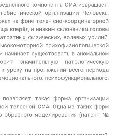
обеднённого компонента СМА извращает,
тобиотической организации Человека.
оках на фоне теле- сно-координагорной
ища вперёд и низким склонением головы
затратных физических, волевых усилий.
 высокомоторной психофизиологической
изм начинает существовать в аномальном
осит значительную патологическую
 к уроку на протяжении всего периода
эмоционального, психофункционального,
 позволяет такая форма организации
нной телесной СМА. Одна из таких форм
о-образного моделирования (патент №