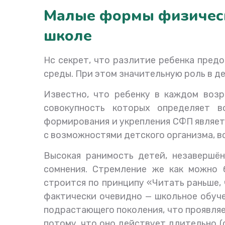
Малые формы физическо
школе
Н
с секрет, что разлитие ребенка пре
среды. При этом значительную роль в 
Известно, что ребенку в каждом воз
совокупность которых определяет в
формирования и укрепления СФП являет
с возможностями детского организма, вс
Высокая ранимость детей, незавершё
сомнения. Стремление же как можно 
строится по принципу «Читать раньше, 
фактически очевидно — школьное обуч
подрастающего поколения, что проявляе
потому, что оно действует длительно (с