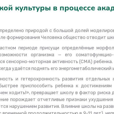
й культуры в процессе акад
допределено природой с большой долей моделир
деле формирования Человека общество отводит шк
растном периоде присущи определённые морфоло
озможности организма — его соматофункцио
ся сенсорно-моторная активность (СМА) ребенка.
егда удаётся поднять его энергометаболический и
нность и гетерохронность развития отдельных 
быстрее приспособить ребенка к достижениям ч
чем ходить!», превращает школу в фактор риска
ение порождает отчетливые признаки ухудшения 
тся нарушением развития. Влияние школы на раз
 временной продолжительностью в 9-11 лет), непр