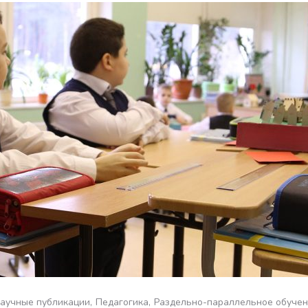
аучные публикации
Педагогика
Раздельно-параллельное обуче