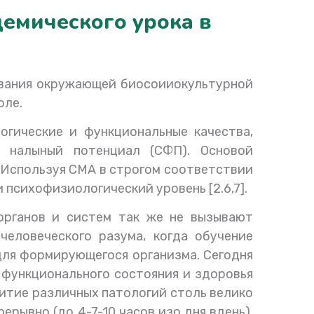
емического урока в
ования окружающей биосоииокультурной
оле.
гические и функциональные качества,
- налыный потенциал (СФП). Основой
 Используя СМА в строгом соответствии
 психофизиологический уровень [2.6,7].
органов и систем так же не вызывают
еловеческого разума, когда обучение
 для формирующегося организма. Сегодня
функционального состояния и здоровья
витие различных патологий столь велико
ерывно (до 4-7-10 часов изо дня вдень),