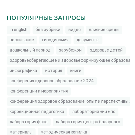
ПОПУЛЯРНЫЕ ЗАПРОСЫ
in english
без рубрики
видео
влияние среды
воспитание
гиподинамия
документы
дошкольный период
зарубежом
здоровье детей
здоровьесберегающее и здоровьеформирующее образовате
инфографика
история
книги
конферения здоровое образование 2024
конференции и мероприятия
конференция здоровое образование: опыт и перспективы 2
коррекционная педагогика
лаборатория нии мпс
лаборатория фзпо
лаборатория центра базарного
материалы
методическая копилка