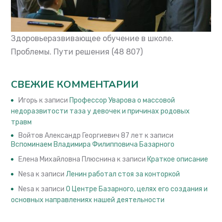
Здоровьеразвивающее обучение в школе.
Проблемы. Пути решения
(48 807)
СВЕЖИЕ КОММЕНТАРИИ
Игорь
к записи
Профессор Уварова о массовой
недоразвитости таза у девочек и причинах родовых
травм
Войтов Александр Георгиевич 87 лет
к записи
Вспоминаем Владимира Филипповича Базарного
Елена Михайловна Плюснина
к записи
Краткое описание
Nesa
к записи
Ленин работал стоя за конторкой
Nesa
к записи
О Центре Базарного, целях его создания и
основных направлениях нашей деятельности