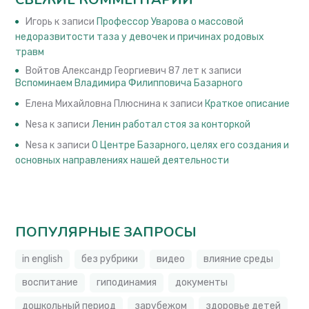
Игорь
к записи
Профессор Уварова о массовой
недоразвитости таза у девочек и причинах родовых
травм
Войтов Александр Георгиевич 87 лет
к записи
Вспоминаем Владимира Филипповича Базарного
Елена Михайловна Плюснина
к записи
Краткое описание
Nesa
к записи
Ленин работал стоя за конторкой
Nesa
к записи
О Центре Базарного, целях его создания и
основных направлениях нашей деятельности
ПОПУЛЯРНЫЕ ЗАПРОСЫ
in english
без рубрики
видео
влияние среды
воспитание
гиподинамия
документы
дошкольный период
зарубежом
здоровье детей