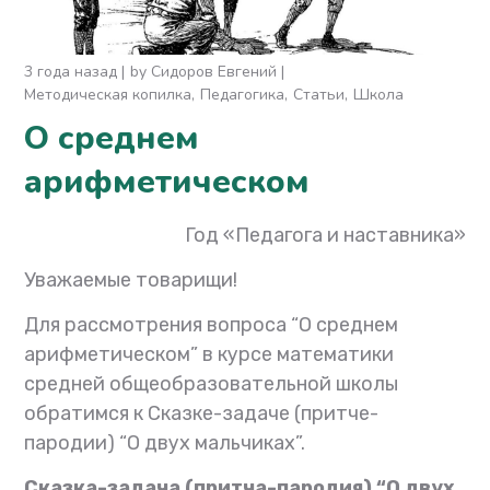
3 года назад
by
Сидоров Евгений
Методическая копилка
Педагогика
Статьи
Школа
О среднем
арифметическом
Год «Педагога и наставника»
Уважаемые товарищи!
Для рассмотрения вопроса “О среднем
арифметическом” в курсе математики
средней общеобразовательной школы
обратимся к Сказке-задаче (притче-
пародии) “О двух мальчиках”.
Сказка-задача (притча-пародия) “О двух