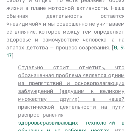
работу и отдых. То есть реальный образ
жизни в плане моторной активности. Наша
обычная деятельность остаётся
«невидимой» и мы совершенно не учитываем
её влияние, которое между тем определяет
здоровье и самочувствие человека, а на
этапах детства — процесс созревания. [
8,
9,
17
]
Отдельно стоит отметить, что
обозначенная проблема является одним
из препятствий и основополагающих
заблуждений (ведущим к великому
множеству других) в нашей
практической деятельности на пути
распространения
здоровьеразвивающих технологий в
обучении и на рабочих местах
. Что