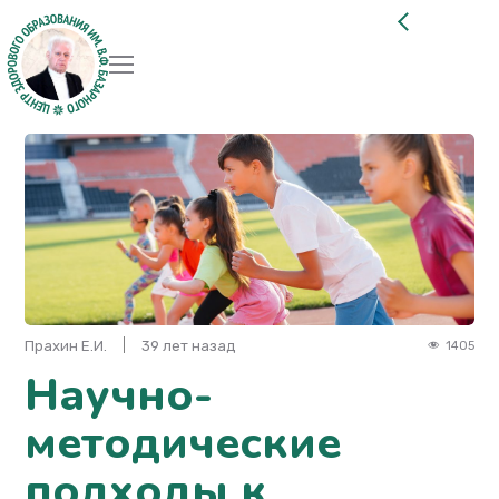
Прахин Е.И.
39 лет назад
1405
Научно-
методические
подходы к