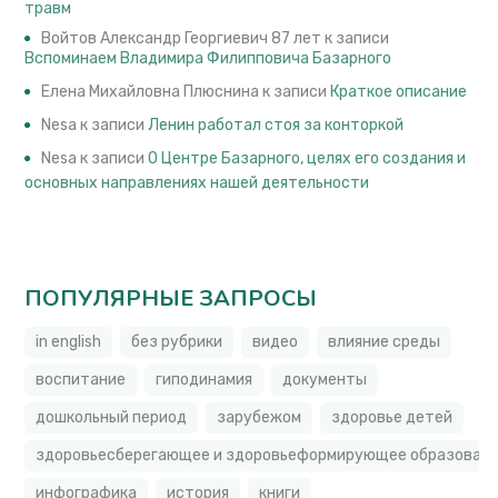
травм
Войтов Александр Георгиевич 87 лет
к записи
Вспоминаем Владимира Филипповича Базарного
Елена Михайловна Плюснина
к записи
Краткое описание
Nesa
к записи
Ленин работал стоя за конторкой
Nesa
к записи
О Центре Базарного, целях его создания и
основных направлениях нашей деятельности
ПОПУЛЯРНЫЕ ЗАПРОСЫ
in english
без рубрики
видео
влияние среды
воспитание
гиподинамия
документы
дошкольный период
зарубежом
здоровье детей
здоровьесберегающее и здоровьеформирующее образовате
инфографика
история
книги