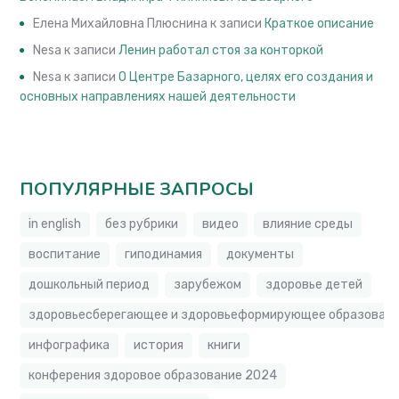
Елена Михайловна Плюснина
к записи
Краткое описание
Nesa
к записи
Ленин работал стоя за конторкой
Nesa
к записи
О Центре Базарного, целях его создания и
основных направлениях нашей деятельности
ПОПУЛЯРНЫЕ ЗАПРОСЫ
in english
без рубрики
видео
влияние среды
воспитание
гиподинамия
документы
дошкольный период
зарубежом
здоровье детей
здоровьесберегающее и здоровьеформирующее образовате
инфографика
история
книги
конферения здоровое образование 2024