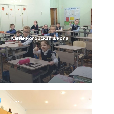
Школы
Каменногорская школа
Школы