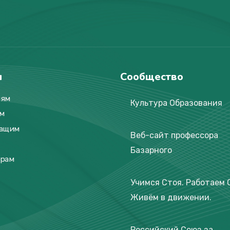
и
Сообщество
лям
Культура Образования
м
жащим
Веб-сайт профессора
Базарного
орам
Учимся Стоя. Работаем 
Живём в движении.
Российский Союз за