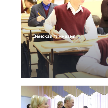
Школы
Земская гимназия
История
Школы