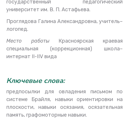
государственный педагогический
университет им
.
В
.
П
.
Астафьева
.
Проглядова Галина Александровна
,
учитель
–
логопед
.
Место работы
Красноярская краевая
специальная
(
коррекционная
)
школа
–
интернат
II-IIV
вида
Ключевые слова:
предпосылки для овладения письмом по
системе Брайля
,
навыки ориентировки на
плоскости
,
навыки осязания
,
осязательная
память
,
графомоторные навыки
.