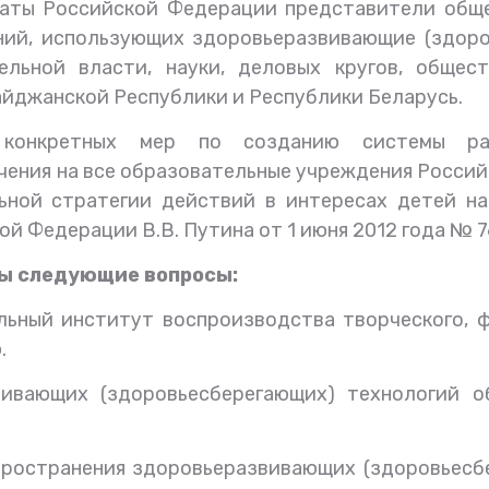
аты Российской
Федерации
представители обще
ий, использующих здоровьеразвивающие (
здоро
ельной власти, науки, деловых кругов, общест
айджанской Республики и Республики Беларусь.
онкретных мер по созданию системы расп
чения на все образовательные учреждения Россий
ной стратегии действий в интересах детей на 2
й Федерации В.В. Путина от 1 июня 2012 года № 7
ны следующие вопросы:
льный институт воспроизводства творческого, 
.
звивающих
(
здоровьесберегающих)
технологий о
пространения здоровьеразвивающих
(
здоровьесб