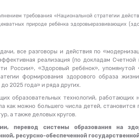
полнением требования «Национальной стратегии действ
екватных природе ребёнка здоровьеразвивающих (здо
дачи, все разговоры и действия по «модернизац
эффективная реализация (по докладам Счетной 
ти России», «Здоровый ребёнок», упомянутой 
ратегии формирования здорового образа жизни
до 2025 года» и ряда других.
их образовательных технологий, работающих на
ла как можно большего числа детей, станови
т
ся 
тур
, а также
деловых кругов.
ии, перевод системы образования на зд
нной, ресурсно-обеспеченной государственно