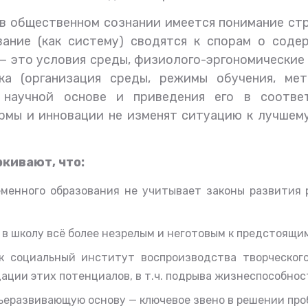
в
общественном сознании
имеется понимание стр
вание (как систему) сводятся к спорам о сод
—
это условия среды, физиолого-эргономические 
а (организация среды, режимы обучения, мет
 научной основе и приведения его в соотве
рмы и инновации не изменят ситуацию к лучшему
кивают, что:
еменного образования не учитывает законы развития
в школу всё более незрелым и неготовым к предстоящи
к социальный институт воспроизводства творческого
ации этих потенциалов, в т.ч. подрыва жизнеспособнос
вьеразвивающую основу — ключевое звено в решении п