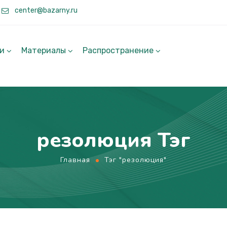
center@bazarny.ru
ги
Материалы
Распространение
резолюция Тэг
Главная
Тэг "резолюция"