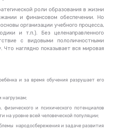
атегической роли образования в жизни
ержании и финансовом обеспечении. Но
основы организации учебного процесса,
одики и т.п.).
Без целенаправленного
тствие с видовыми пололичностными
.
Что наглядно показывает вся мировая
 ребёнка
и
за время обучения
р
азрушает его
м нагрузкам
;
, физического и психического потенциалов
ти на уровне всей человеческой популяции;
роблемы народосбережения
и задаче развития