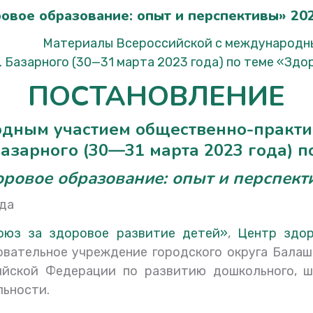
овое образование: опыт и перспективы» 20
Материалы Всероссийской с международн
 Базарного (30
—
31 марта 2023 года) по теме
«Здор
ПОСТАНОВЛЕНИЕ
одным участием общественно-практ
Базарного (30
—
31 марта 2023 года) п
оровое образование: опыт и перспект
а 2023 года город 
оюз за здоровое развитие детей»
,
Центр здор
вательное учреждение городского округа Балаш
йской Федерации по развитию дошкольного, шк
льности.