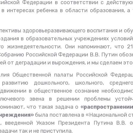
сийской Федерации в соответствии с действую
 в интересах ребенка в области образования, а
пективы здоровьеразвивающего воспитания и обу
оздания в образовательных учреждениях
условий
его жизнедеятельности. Они напоминают, что
2
Собранию
Российской Федерации
В.В. Путин обоз
й от деградации и вырождения, и мы сделаем это
илия Общественной палаты Российской Федерац
азвитию дошкольного, школьного, среднег
одвижении в общественное сознание необходим
ключевого звена в решении проблемы устой
поминают, что такая задача о
«р
аспространени
учреждения»
была поставлена в «Национальной ст
4), введенной Указом Президента Путина В.В.
адачи так и не приступила.