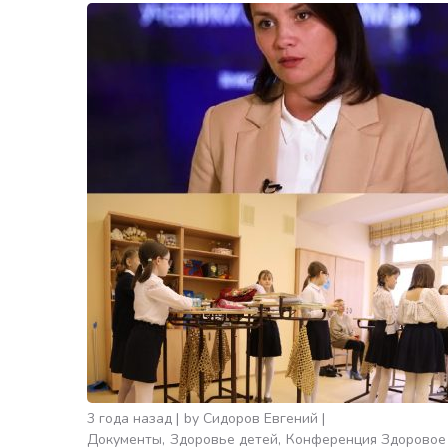
3 года назад
by
Сидоров Евгений
Документы
Здоровье детей
Конференция Здоровое 