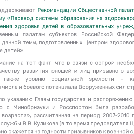
поддерживают
Рекомендации Общественной палат
ему «Перевод системы образования на здоровье
ения здоровья детей в образовательных учреж
венным палатам субъектов Российской Федер
данной темы, подготовленных Центром здорового
е детей».
мание на тот факт, что в связи
с
острой необх
ачеству развития
юношей и лиц призывного воз
 а также уровню социальной зрелости – к
м числе и
боевого потенциала Вооруженных сил ст
по указанию Главы государства и распоряжени
о с Минобрнауки и Росспортом была разрабо
возраста», рассчитанная на период 2007-2010 
едслужбы В.В. Куликова (в то время председателя
но скажется на годности призывников к военной 