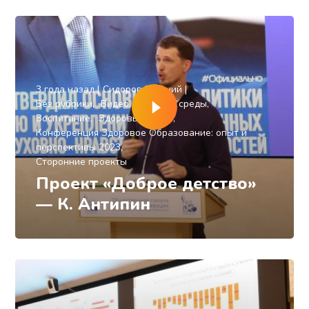
3 года назад
Сидоров Евгений
Без рубрики
Видео
Влияние среды
Воспитание
Здоровье детей
Конференция Здоровое Образование: опыт и
перспективы 2023
Сторонние проекты
Проект «Доброе детство»
— К. Антипин