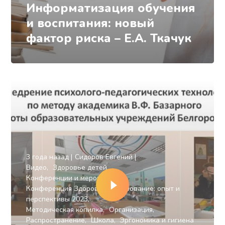
Информатизация обучения
и воспитания: новый
фактор риска – Е.А. Ткачук
3 года назад
Сидоров Евгений
Видео
Здоровье детей
Конференции и мероприятия
Конференция Здоровое Образование: опыт и
перспективы 2023
Методическая копилка
Организация
Распространение
Школа
Эргономика и гигиена