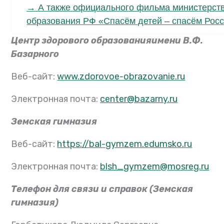
→
А также официального фильма министерст
образования РФ
«Спасём детей
–
спасём Рос
Центр здорового образованияимени В.Ф.
Базарного
Веб-сайт:
www.zdorovoe-obrazovanie.ru
Электронная почта:
center@bazarny.ru
Земская гимназия
Веб-сайт:
https://bal-gymzem.edumsko.ru
Электронная почта:
blsh_gymzem@mosreg.ru
Телефон для связи и справок (Земская
гимназия)