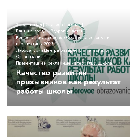
3 года назад
Сидоров Евгений
Влияние среды
Здоровье детей
Конференция Здоровое Образование: опыт и
перспективы 2023
Лаборатория Центра Базарного
Материалы
Организация
Презентации и рекламные материалы
Школа
Качество развития
призывников как результат
работы школы