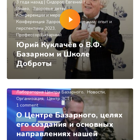
3 года назад
Сидоров Евгений
Видео
Здоровье детей
Конференции и мероприятия
Конференция Здоровое Образование: опыт и
перспективы 2023
Профессор Базарный
Юрий Куклачёв о В.Ф.
Базарном и Школе
Доброты
3 года назад
Сидоров Евгений
Конференция Здоровое Образование: опыт и
перспективы 2023
Лаборатория Центра Базарного
Новости
Организация
Центр ЗСТ
1 comment
О Центре Базарного, целях
его создания и основных
направлениях нашей