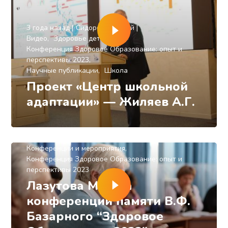
3 года назад
Сидоров Евгений
Видео
Здоровье детей
Конференция Здоровое Образование: опыт и
перспективы 2023
Научные публикации
Школа
Проект «Центр школьной
адаптации» — Жиляев А.Г.
3 года назад
Сидоров Евгений
Видео
Здоровье детей
Конференции и мероприятия
Конференция Здоровое Образование: опыт и
перспективы 2023
Лазутова М.Н. на
конференции памяти В.Ф.
Базарного “Здоровое