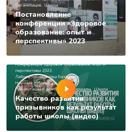
Организация
Школа
Постановление
конференции «Здоровое
образование: опыт и
перспективы» 2023
3 года назад
Сидоров Евгений
Видео
Влияние среды
Здоровье детей
Конференция Здоровое Образование: опыт и
перспективы 2023
Лаборатория Центра Базарного
Научные публикации
Презентации и рекламные материалы
Школа
Качество развития
призывников как результат
работы школы (видео)