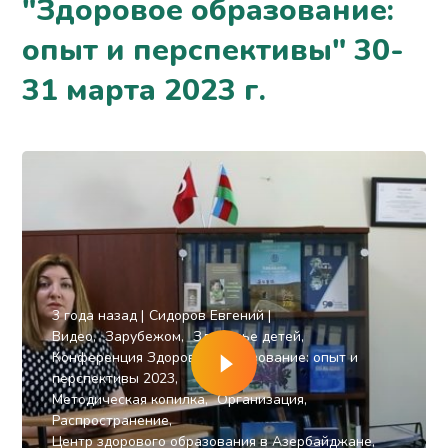
"Здоровое образование:
опыт и перспективы" 30-
31 марта 2023 г.
3 года назад
Сидоров Евгений
Видео
Зарубежом
Здоровье детей
Конференция Здоровое Образование: опыт и
перспективы 2023
Методическая копилка
Организация
Распространение
Центр здорового образования в Азербайджане