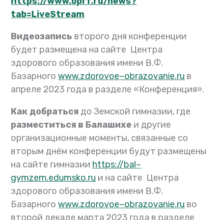
https://www.oprf.ru/news?
tab=LiveStream
Видеозапись
второго дня конференции
будет размещена на сайте Центра
здорового образования имени В.Ф.
Базарного
www
.
zdorovoe
–
obrazovanie
.
ru
в
апреле 2023 года в разделе «Конференция».
Как добраться
до Земской гимназии, где
разместиться в Балашихе
и другие
организационные моменты, связанные со
вторым днём конференции будут размещены
на сайте гимназии
https
://
bal
–
gymzem
.
edumsko
.
ru
и
на сайте Центра
здорового образования имени В.Ф.
Базарного
www
.
zdorovoe
–
obrazovanie
.
ru
во
второй декаде марта 2023 года в разделе