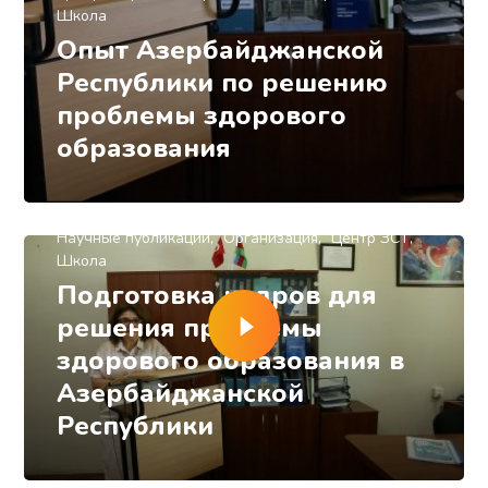
Школа
Опыт Азербайджанской
Республики по решению
проблемы здорового
образования
3 года назад
Сидоров Евгений
Видео
Зарубежом
Здоровье детей
Конференция Здоровое Образование: опыт и
перспективы 2023
Научные публикации
Организация
Центр ЗСТ
Школа
Подготовка кадров для
решения проблемы
здорового образования в
Азербайджанской
Республики