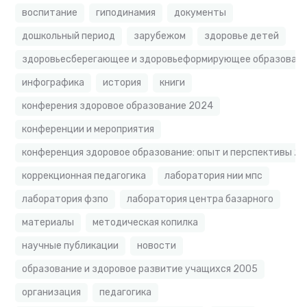
воспитание
гиподинамия
документы
дошкольный период
зарубежом
здоровье детей
здоровьесберегающее и здоровьеформирующее образовате
инфографика
история
книги
конферения здоровое образование 2024
конференции и мероприятия
конференция здоровое образование: опыт и перспективы 2
коррекционная педагогика
лаборатория нии мпс
лаборатория фзпо
лаборатория центра базарного
материалы
методическая копилка
научные публикации
новости
образование и здоровое развитие учащихся 2005
организация
педагогика