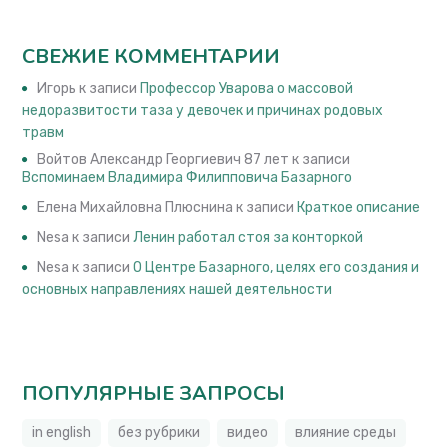
СВЕЖИЕ КОММЕНТАРИИ
Игорь
к записи
Профессор Уварова о массовой
недоразвитости таза у девочек и причинах родовых
травм
Войтов Александр Георгиевич 87 лет
к записи
Вспоминаем Владимира Филипповича Базарного
Елена Михайловна Плюснина
к записи
Краткое описание
Nesa
к записи
Ленин работал стоя за конторкой
Nesa
к записи
О Центре Базарного, целях его создания и
основных направлениях нашей деятельности
ПОПУЛЯРНЫЕ ЗАПРОСЫ
in english
без рубрики
видео
влияние среды