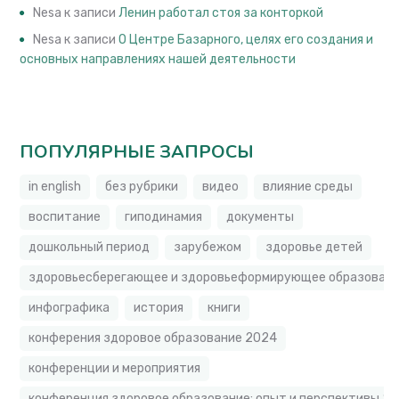
Nesa
к записи
Ленин работал стоя за конторкой
Nesa
к записи
О Центре Базарного, целях его создания и
основных направлениях нашей деятельности
ПОПУЛЯРНЫЕ ЗАПРОСЫ
in english
без рубрики
видео
влияние среды
воспитание
гиподинамия
документы
дошкольный период
зарубежом
здоровье детей
здоровьесберегающее и здоровьеформирующее образовате
инфографика
история
книги
конферения здоровое образование 2024
конференции и мероприятия
конференция здоровое образование: опыт и перспективы 2