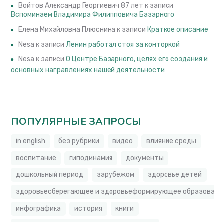
Войтов Александр Георгиевич 87 лет
к записи
Вспоминаем Владимира Филипповича Базарного
Елена Михайловна Плюснина
к записи
Краткое описание
Nesa
к записи
Ленин работал стоя за конторкой
Nesa
к записи
О Центре Базарного, целях его создания и
основных направлениях нашей деятельности
ПОПУЛЯРНЫЕ ЗАПРОСЫ
in english
без рубрики
видео
влияние среды
воспитание
гиподинамия
документы
дошкольный период
зарубежом
здоровье детей
здоровьесберегающее и здоровьеформирующее образовате
инфографика
история
книги