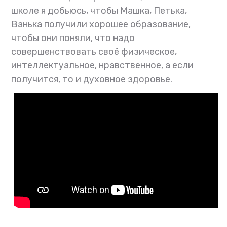
школе я добьюсь, чтобы Машка, Петька,
Ванька получили хорошее образование,
чтобы они поняли, что надо
совершенствовать своё физическое,
интеллектуальное, нравственное, а если
получится, то и духовное здоровье.