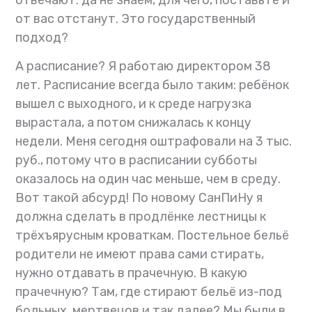
отвечают: да не знаем, для чего, поставьте и
от вас отстанут. Это государственный
подход?
А расписание? Я работаю директором 38
лет. Расписание всегда было таким: ребёнок
вышел с выходного, и к среде нагрузка
вырастала, а потом снижалась к концу
недели. Меня сегодня оштрафовали на 3 тыс.
руб., потому что в расписании субботы
оказалось на один час меньше, чем в среду.
Вот такой абсурд! По новому СанПиНу я
должна сделать в продлёнке лестницы к
трёхъярусным кроваткам. Постельное бельё
родители не имеют права сами стирать,
нужно отдавать в прачечную. В какую
прачечную? Там, где стирают бельё из-под
больных, мертвецов и так далее? Мы были в