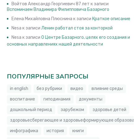
Войтов Александр Георгиевич 87 лет
к записи
Вспоминаем Владимира Филипповича Базарного
Елена Михайловна Плюснина
к записи
Краткое описание
Nesa
к записи
Ленин работал стоя за конторкой
Nesa
к записи
О Центре Базарного, целях его создания и
основных направлениях нашей деятельности
ПОПУЛЯРНЫЕ ЗАПРОСЫ
in english
без рубрики
видео
влияние среды
воспитание
гиподинамия
документы
дошкольный период
зарубежом
здоровье детей
здоровьесберегающее и здоровьеформирующее образовате
инфографика
история
книги