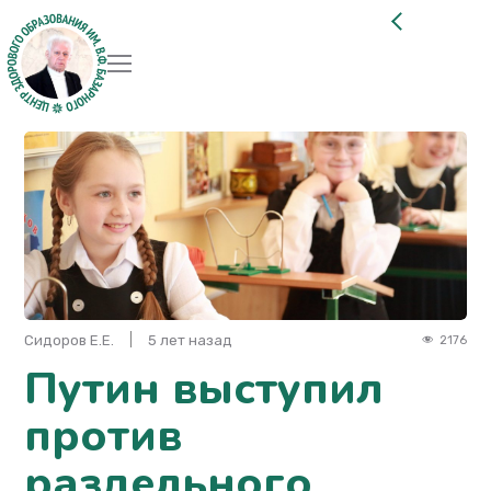
Сидоров Е.Е.
5 лет назад
2176
Путин выступил
против
раздельного