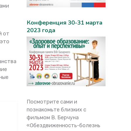
ками
Конференция 30-31 марта
2023 года
й от
 это
анства
чие
нные
Посмотрите сами и
познакомьте близких с
фильмом В. Берчуна
«Обездвиженность-болезнь