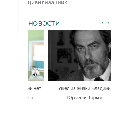
цивилизации»
НОВОСТИ
с нами нет
Ушёл из жизни Владимир
Рекоменда
овича
Юрьевич Гармаш
Круглого
Общест
Московской
образов
на