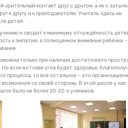
 зрительный контакт друг с другом, а не с затыл
руг к другу и к преподавателю. Учитель здесь не
ля детей.
учению и сводит к минимуму отчуждённость дете
сть к эмпатии, а полноценное внимание ребёнка –
вания.
озможна только при наличии достаточного простр
 Но если во главе угла будет здоровье, благополу
о процесса, то всё остальное – это организацио
ё возможное со своей стороны. В этой школе у нас
ссе было не более 20-22-х учеников.