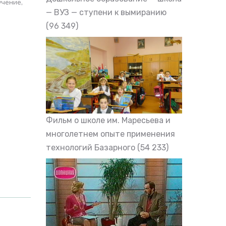
учение
— ВУЗ — ступени к вымиранию
(96 349)
Фильм о школе им. Маресьева и
многолетнем опыте применения
технологий Базарного
(54 233)