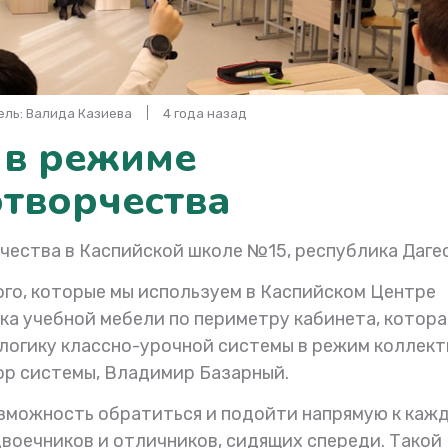
тель: Валида Казиева
4 года назад
 в режиме
отворчества
чества в Каспийской школе №15, республика Даге
го, которые мы используем в Каспийском Центре
ка учебной мебели по периметру кабинета, котора
логику классно-урочной системы в режим коллект
тор системы, Владимир Базарный.
озможность обратиться и подойти напрямую к каж
двоечников и отличников, сидящих спереди. Такой