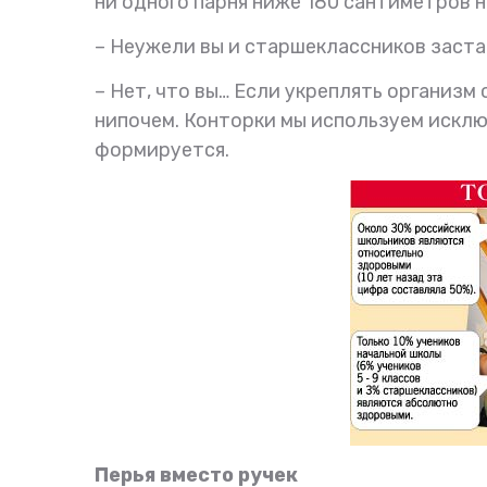
ни одного парня ниже 180 сантиметров н
– Неужели вы и старшеклассников заста
– Нет, что вы… Если укреплять организм
нипочем. Конторки мы используем исклю
формируется.
Перья вместо ручек