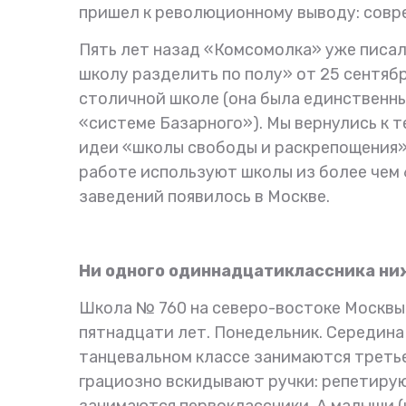
пришел к революционному выводу: совре
Пять лет назад «Комсомолка» уже писал
школу разделить по полу» от 25 сентября
столичной школе (она была единственн
«системе Базарного»). Мы вернулись к т
идеи «школы свободы и раскрепощения».
работе используют школы из более чем 
заведений появилось в Москве.
Ни одного одиннадцатиклассника ни
Школа № 760 на северо-востоке Москвы
пятнадцати лет. Понедельник. Середина
танцевальном классе занимаются треть
грациозно вскидывают ручки: репетирую
занимаются первоклассники. А малыши (к