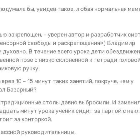
подумала бы, увидев такое, любая нормальная мам
ью закрепощен, – уверен автор и разработчик сис
сенсорной свободы и раскрепощения») Владимир
 и духовно. В течение всего урока дети обездвижен
енной позе с низко склоненной к тетради головой
риковую ручку.
рез 10 – 15 минут таких занятий, покруче, чем у
ал Базарный?
, традиционные столы давно выбросили. И заменил
дцать минут урока ученик сидит за партой с нак
тоит за конторкой.
классной руководительницы.