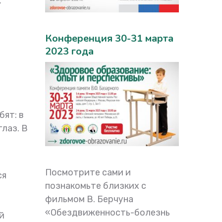
.
Конференция 30-31 марта
2023 года
бят: в
лаз. В
Посмотрите сами и
ся
познакомьте близких с
фильмом В. Берчуна
«Обездвиженность-болезнь
й