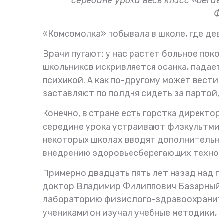
середине урока весь класс «бега
Ф
«Комсомолка» побывала в школе, где де
Врачи пугают: у нас растет больное поко
школьников искривляется осанка, падае
психикой. А как по-другому может вести
заставляют по полдня сидеть за партой,
Конечно, в стране есть горстка директо
середине урока устраивают физкультмин
некоторых школах вводят дополнительн
внедрению здоровьесберегающих техно
Примерно двадцать пять лет назад над
доктор Владимир Филиппович Базарный.
лабораторию физиолого-здравоохранит
учениками он изучал учебные методики,