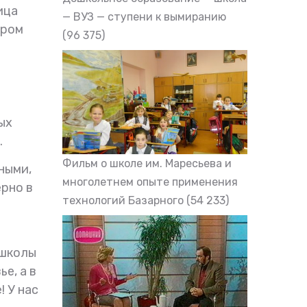
ица
— ВУЗ — ступени к вымиранию
ором
(96 375)
ых
.
Фильм о школе им. Маресьева и
ными,
многолетнем опыте применения
ерно в
технологий Базарного
(54 233)
 школы
е, а в
 У нас