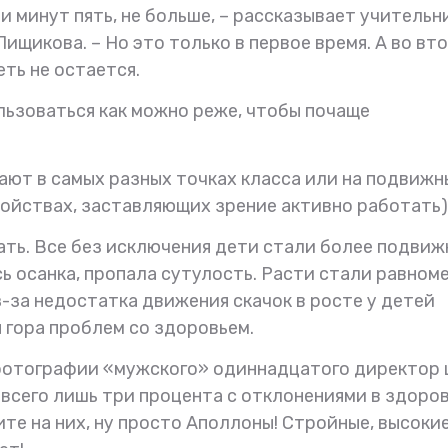
 минут пять, не больше, – рассказывает учительн
щикова. – Но это только в первое время. А во вт
ть не остается.
ьзоваться как можно реже, чтобы почаще
ют в самых разных точках класса или на подвижн
ойствах, заставляющих зрение активно работать)
ать. Все без исключения дети стали более подвиж
ь осанка, пропала сутулость. Расти стали равном
з-за недостатка движения скачок в росте у детей
я гора проблем со здоровьем.
т фотографии «мужского» одиннадцатого директор
сего лишь три процента с отклонениями в здоровь
е на них, ну просто Аполлоны! Стройные, высокие!