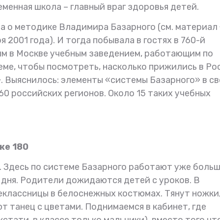
менная школа – главный враг здоровья детей.
а о методике Владимира Базарного (см. материал
 2001 года). И тогда побывала в гостях в 760-й
ым в Москве учебным заведением, работающим по
еме, чтобы посмотреть, насколько прижились в Ро
 Выяснилось: элементы «системы Базарного» в с
60 российских регионов. Около 15 таких учебных
83 года со дня рождения
Сегодня три года как 
же 180
Владимира Базарного
Владимира Филипп
. Здесь по системе Базарного работают уже боль
Базарного
 дня. Родители дожидаются детей с уроков. В
еклассницы в белоснежных костюмах. Тянут ножки
т танец с цветами. Поднимаемся в кабинет, где
стати, в классе только мальчики), вместо того чт