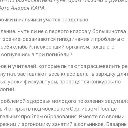
ет» по разноцветным пунктирам глазами и руками
ото Андрея КАРА.
вочки и мальчики учатся раздельно
ление. Чуть ли не с первого класса у большинства
т зрение, развиваются гиподинамия и проблемы с
 себя слабый, неокрепший организм, когда его
 согнувшись в три погибели?
ров и учителей, которые пытаются расшевелить ре
утки, заставляют весь класс делать зарядку для г
ые уроки физкультуры, проводятся конкурсы по
логий.
 проблемой здоровья молодого поколения задумал
 И открыл в подмосковном Сергиевом Посаде
ельных проблем образования. Вместе со своими
 режим и эргономику занятий школьников. Базарны