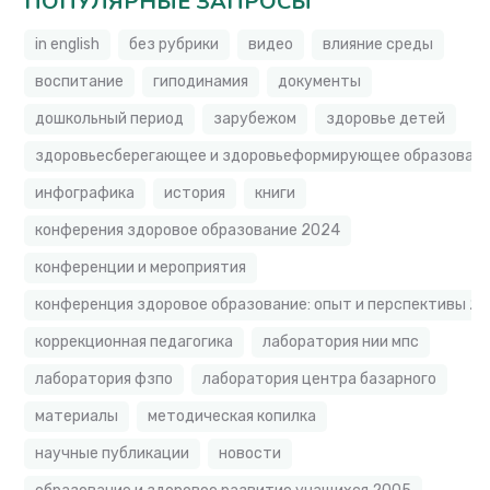
ПОПУЛЯРНЫЕ ЗАПРОСЫ
in english
без рубрики
видео
влияние среды
воспитание
гиподинамия
документы
дошкольный период
зарубежом
здоровье детей
здоровьесберегающее и здоровьеформирующее образовате
инфографика
история
книги
конферения здоровое образование 2024
конференции и мероприятия
конференция здоровое образование: опыт и перспективы 2
коррекционная педагогика
лаборатория нии мпс
лаборатория фзпо
лаборатория центра базарного
материалы
методическая копилка
научные публикации
новости