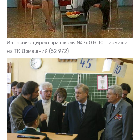
Интервью директора школы №760 В. Ю. Гармаша
на ТК Домашний
(52 972)