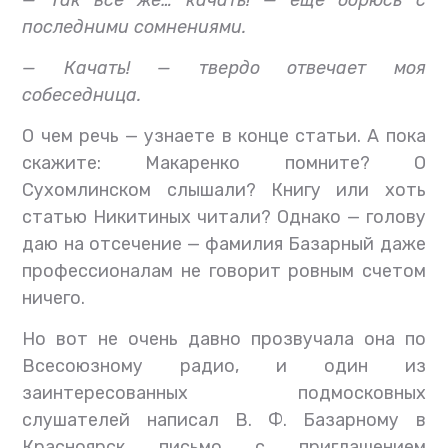
— Так все же… качать! — еще борюсь с
последними сомнениями.
— Качать! — твердо отвечает моя
собеседница.
О чем речь — узнаете в конце статьи. А пока
скажите: Макаренко помните? О
Сухомлинском слышали? Книгу или хоть
статью Никитиных читали? Однако — голову
даю на отсечение — фамилия Базарный даже
профессионалам не говорит ровным счетом
ничего.
Но вот не очень давно прозвучала она по
Всесоюзному радио, и один из
заинтересованных подмосковных
слушателей написал В. Ф. Базарному в
Красноярск письмо с приглашением