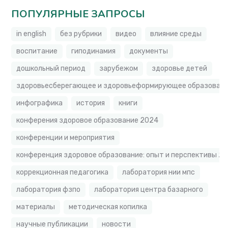
ПОПУЛЯРНЫЕ ЗАПРОСЫ
in english
без рубрики
видео
влияние среды
воспитание
гиподинамия
документы
дошкольный период
зарубежом
здоровье детей
здоровьесберегающее и здоровьеформирующее образовате
инфографика
история
книги
конферения здоровое образование 2024
конференции и мероприятия
конференция здоровое образование: опыт и перспективы 2
коррекционная педагогика
лаборатория нии мпс
лаборатория фзпо
лаборатория центра базарного
материалы
методическая копилка
научные публикации
новости