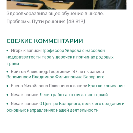
Здоровьеразвивающее обучение в школе.
Проблемы. Пути решения
(48 819)
СВЕЖИЕ КОММЕНТАРИИ
Игорь
к записи
Профессор Уварова о массовой
недоразвитости таза у девочек и причинах родовых
травм
Войтов Александр Георгиевич 87 лет
к записи
Вспоминаем Владимира Филипповича Базарного
Елена Михайловна Плюснина
к записи
Краткое описание
Nesa
к записи
Ленин работал стоя за конторкой
Nesa
к записи
О Центре Базарного, целях его создания и
основных направлениях нашей деятельности