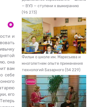
— ВУЗ — ступени к вымиранию
(96 273)
ности и
вовать
ивычку
однятой
Фильм о школе им. Маресьева и
ию, она
многолетнем опыте применения
оит вам
технологий Базарного
(54 229)
 о себе
онного
атарею
ки, его
 Теперь