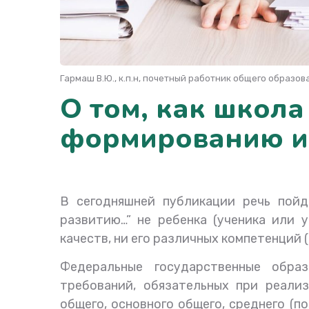
Гармаш В.Ю., к.п.н, почетный работник общего образо
О том, как школа
формированию и
В сегодняшней публикации речь пойд
развитию…” не ребенка (ученика или у
качеств, ни его различных компетенций 
Федеральные государственные обра
требований, обязательных при реали
общего, основного общего, среднего (п