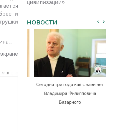
цивилизации»
гается
брести
грушки
НОВОСТИ
ина…
экране
с нами нет
Ушёл из жизни Владимир
Рекоменда
овича
Юрьевич Гармаш
Круглого
Общест
Московской
образов
на