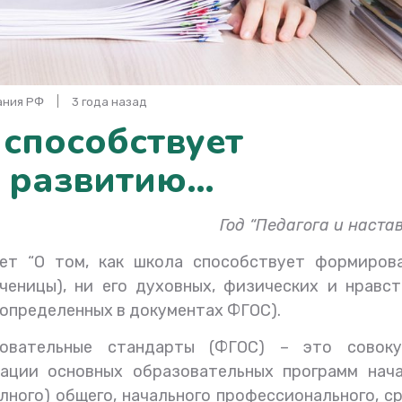
вания РФ
3 года назад
 способствует
 развитию…
Год “Педагога и наста
ет “О том, как школа способствует формиров
ченицы), ни его духовных, физических и нравс
(определенных в документах ФГОС).
зовательные стандарты (ФГОС) – это совоку
зации основных образовательных программ нача
олного) общего, начального профессионального, с