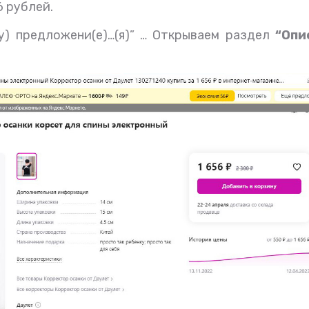
6 рублей.
у) предложени(е)…(я)” …
Открываем раздел
“Опи