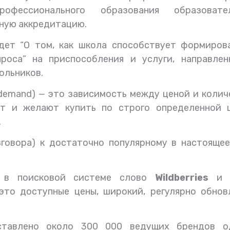
офессионального образования образовате
ную аккредитацию.
дет “
О том, как школа способствует формиров
роса” на приспособления и услуги, направлен
ольников.
 demand) — это зависимость между ценой и коли
ут и желают купить по строго определенной ц
.
зговора) к достаточно популярному в настояще
м в поисковой системе слово
Wildberries
и в
это доступные цены, широкий, регулярно обнов
тавлено около 300 000 ведущих брендов о