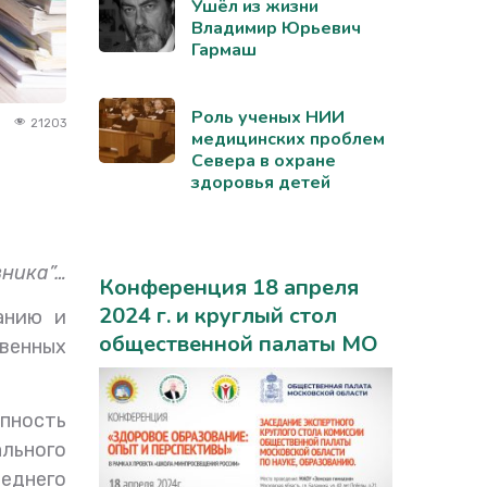
Ушёл из жизни
Владимир Юрьевич
Гармаш
Роль ученых НИИ
21203
медицинских проблем
Севера в охране
здоровья детей
вника”…
Конференция 18 апреля
2024 г. и круглый стол
анию и
общественной палаты МО
твенных
пность
льного
реднего