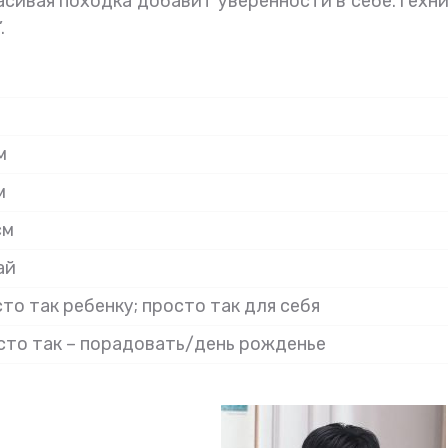
расивая походка добавит уверенности в себе.Техн
.
м
м
см
ай
то так ребенку; просто так для себя
сто так – порадовать/день рожденье