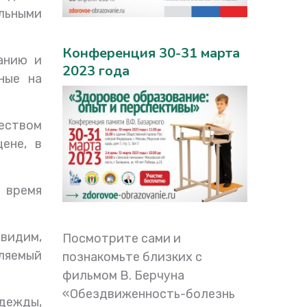
льными
Конференция 30-31 марта
анию и
2023 года
ные на
чеством
ене, в
е время
идим,
Посмотрите сами и
ляемый
познакомьте близких с
фильмом В. Берчуна
«Обездвиженность-болезнь
дежды,