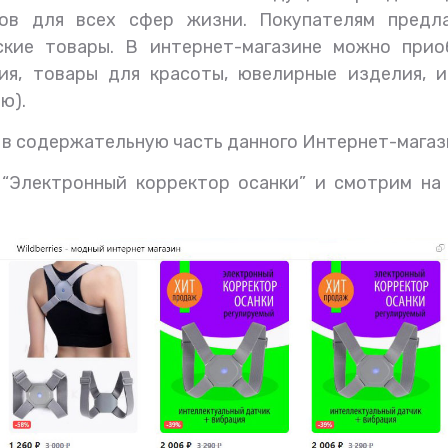
ов для всех сфер жизни. Покупателям предла
тские товары. В интернет-магазине можно прио
ия, товары для красоты, ювелирные изделия, и
ю).
 в содержательную часть данного И
нтернет-магаз
“Электронный корректор осанки” и смотрим на 
83 года со дня рождения
Сегодня три года как 
Владимира Базарного
Владимира Филипп
Базарного