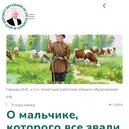
Гармаш В.Ю., к.п.н, почетный работник общего образования
РФ
3 года назад
12859
О мальчике,
которого все звали