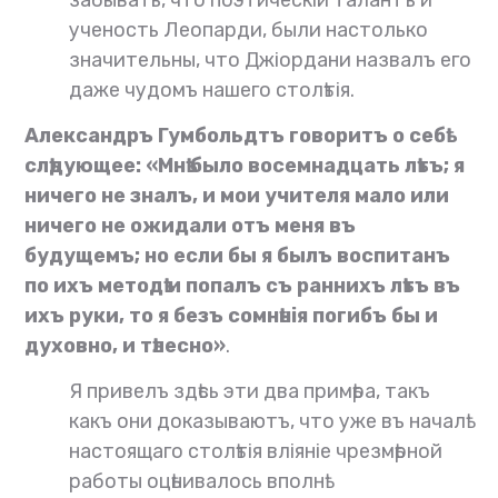
ученость Леопарди, были настолько
значительны, что Джіордани назвалъ его
даже чудомъ нашего столѣтія.
Александръ Гумбольдтъ говоритъ о себѣ
слѣдующее: «Мнѣ было восемнадцать лѣтъ; я
ничего не зналъ, и мои учителя мало или
ничего не ожидали отъ меня въ
будущемъ; но если бы я былъ воспитанъ
по ихъ методѣ и попалъ съ раннихъ лѣтъ въ
ихъ руки, то я безъ сомнѣнія погибъ бы и
духовно, и тѣлесно»
.
Я привелъ здѣсь эти два примѣра, такъ
какъ они доказываютъ, что уже въ началѣ
настоящаго столѣтія вліяніе чрезмѣрной
работы оцѣнивалось вполнѣ