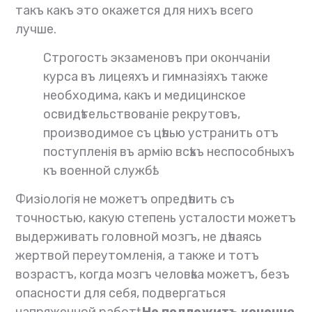
такъ какъ это окажется для нихъ всего
лучше.
Строгость экзаменовъ при окончаніи
курса въ лицеяхъ и гимназіяхъ также
необходима, какъ и медицинское
освидѣтельствованіе рекрутовъ,
производимое съ цѣлью устранить отъ
поступленія въ армію всѣхъ неспособныхъ
къ военной службѣ.
Физіологія не можетъ опредѣлить съ
точностью, какую степень усталости можетъ
выдерживать головной мозгъ, не дѣлаясь
жертвой переутомленія, а также и тотъ
возрастъ, когда мозгъ человѣка можетъ, безъ
опасности для себя, подвергаться
напряженной работѣ.
Не подлежитъ конечно