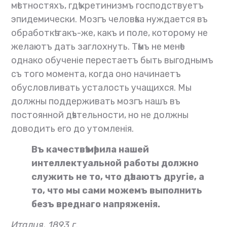
мѣстностяхъ, гдѣ кретинизмъ господствуетъ
эпидемически. Мозгъ человѣка нуждается въ
обработкѣ такъ-же, какъ и поле, которому не
желаютъ дать заглохнуть. Тѣмъ не менѣе
однако обученіе перестаетъ быть выгоднымъ
съ того момента, когда оно начинаетъ
обусловливать усталость учащихся. Мы
должны поддерживать мозгъ нашъ въ
постоянной дѣятельности, но не должны
доводить его до утомленія.
Въ качествѣ мѣрила нашей
интеллектуальной работы должно
служить не то, что дѣлаютъ другіе, а
то, что мы сами можемъ выполнить
безъ вреднаго напряженія.
Италия, 1893 г.