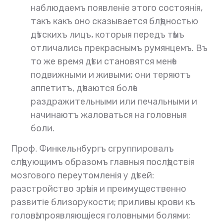
наблюдаемъ появленіе этого состоянія,
такъ какъ оно сказывается блѣдностью
дѣтскихъ лицъ, которыя передъ тѣмъ
отличались прекраснымъ румянцемъ. Въ
то же время дѣти становятся менѣе
подвижными и живыми; они теряютъ
аппетитъ, дѣлаются болѣе
раздражительными или печальными и
начинаютъ жаловаться на головныя
боли.
Проф. Финкельнбургъ сгруппировалъ
слѣдующимъ образомъ главныя послѣдствія
мозгового переутомленія у дѣтей:
разстройство зрѣнія и преимущественно
развитіе близорукости; приливы крови къ
головѣ, проявляющіеся головными болями;