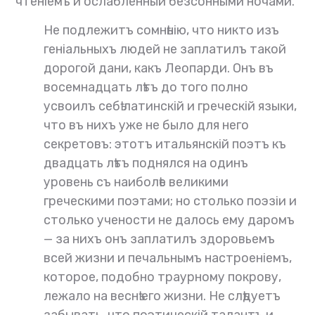
чтеніемъ и ослабленный безсонными ночами.
Не подлежитъ сомнѣнію, что никто изъ
геніальныхъ людей не заплатилъ такой
дорогой дани, какъ Леопарди. Онъ въ
восемнадцать лѣтъ до того полно
усвоилъ себѣ латинскій и греческій языки,
что въ нихъ уже не было для него
секретовъ: этотъ итальянскій поэтъ къ
двадцать лѣтъ поднялся на одинъ
уровень съ наиболѣе великими
греческими поэтами; но столько поэзіи и
столько учености не далось ему даромъ
— за нихъ онъ заплатилъ здоровьемъ
всей жизни и печальнымъ настроеніемъ,
которое, подобно траурному покрову,
лежало на веснѣ его жизни. Не слѣдуетъ
забывать, что поэтическій талантъ и