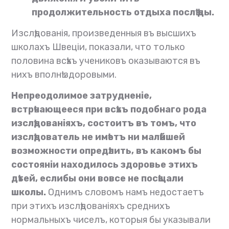
продолжительность отдыха послѣ ѣды.
Изслѣдованія, произведенныя въ высшихъ
школахъ Швеціи, показали, что только
половина всѣхъ учениковъ оказываются въ
нихъ вполнѣ здоровыми.
Непреодолимое затрудненіе,
встрѣчающееся при всѣхъ подобнаго рода
изслѣдованіяхъ, состоитъ въ томъ, что
изслѣдователь не имѣетъ ни малѣйшей
возможности опредѣлить, въ какомъ бы
состояніи находилось здоровье этихъ
дѣтей, еслибы они вовсе не посѣщали
школы.
Однимъ словомъ намъ недостаетъ
при этихъ изслѣдованіяхъ среднихъ
нормальныхъ чиселъ, которыя бы указывали