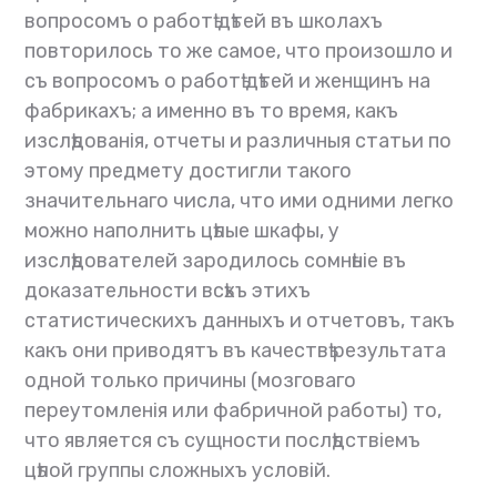
вопросомъ о работѣ дѣтей въ школахъ
повторилось то же самое, что произошло и
съ вопросомъ о работѣ дѣтей и женщинъ на
фабрикахъ; а именно въ то время, какъ
изслѣдованія, отчеты и различныя статьи по
этому предмету достигли такого
значительнаго числа, что ими одними легко
можно наполнить цѣлые шкафы, у
изслѣдователей зародилось сомнѣніе въ
доказательности всѣхъ этихъ
статистическихъ данныхъ и отчетовъ, такъ
какъ они приводятъ въ качествѣ результата
одной только причины (мозговаго
переутомленія или фабричной работы) то,
что является съ сущности послѣдствіемъ
цѣлой группы сложныхъ условій.