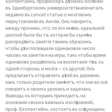
Бэллэнтэйнъ, профессоръ дѣтскихъ болѣзней
въ Эдинбургскомъ университетѣ, напечаталъ
недавно въ
Lancet
статью о мозговомъ
переутомленіи въ Англіи. Онъ говоритъ,
между прочимъ, что, по его мнѣнію, идеальной
школой была-бы та, которая бы съумѣла
распредѣлить занятія такимъ образомъ,
чтобы дѣти посвящали одинаковое число
часовъ на занятія и на игры, такъ чтобы время
одинаково раздѣлялось на воспитаніе тѣла, съ
одной стороны, и мозга — съ другой. Онъ
предлагаетъ отправлять дѣтей въ деревню,
какъ только родители замѣтятъ, что они во снѣ
говорятъ о своихъ урокахъ и задачахъ.
Выводы, къ которымъ приходитъ, на
основаніи своихъ важныхъ изслѣдованій,
проф. Бэллэнтэйнъ, состоятъ въ слѣдующемъ: