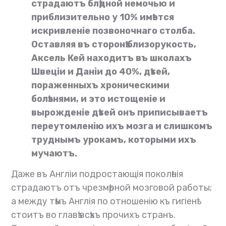
страдаютъ блѣдной немочью и
приблизительно у 10% имѣется
искривленіе позвоночнаго столба.
Оставляя въ сторонѣ близорукость,
Аксель Кей находитъ въ школахъ
Швеціи и Даніи до 40%, дѣтей,
пораженныхъ хроническими
болѣзнями, и это истощеніе и
вырожденіе дѣтей онъ приписываетъ
переутомленію ихъ мозга и слишкомъ
труднымъ урокамъ, которыми ихъ
мучаютъ.
Даже въ Англіи подростающія поколѣнія
страдаютъ отъ чрезмѣрной мозговой работы;
а между тѣмъ Англія по отношенію къ гигіенѣ
стоитъ во главѣ всѣхъ прочихъ странъ.