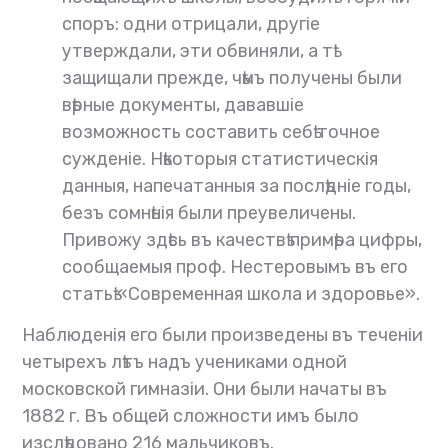
споръ: одни отрицали, другіе
утверждали, эти обвиняли, а тѣ
защищали прежде, чѣмъ получены были
вѣрные документы, дававшіе
возможность составить себѣ точное
сужденіе. Нѣкоторыя статистическія
данныя, напечатанныя за послѣдніе годы,
безъ сомнѣнія были преувеличены.
Привожу здѣсь въ качествѣ примѣра цифры,
сообщаемыя проф. Нестеровымъ въ его
статьѣ «Современная школа и здоровье».
Наблюденія его были произведены въ теченіи
четырехъ лѣтъ надъ учениками одной
московской гимназіи. Они были начаты въ
1882 г. Въ общей сложности имъ было
изслѣдовано 216 мальчиковъ.