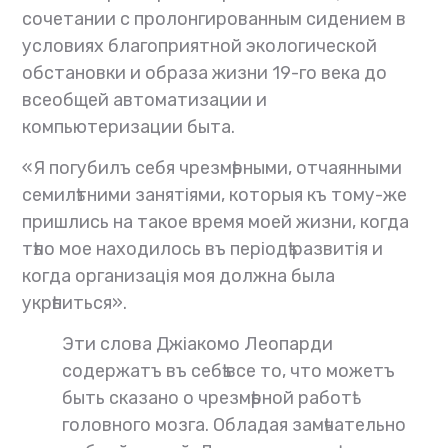
сочетании с пролонгированным сидением в
условиях благоприятной экологической
обстановки и образа жизни 19-го века до
всеобщей автоматизации и
компьютеризации быта.
«Я погубилъ себя чрезмѣрными, отчаянными
семилѣтними занятіями, которыя къ тому-же
пришлись на такое время моей жизни, когда
тѣло мое находилось въ періодѣ развитія и
когда организація моя должна была
укрѣпиться».
Эти слова Джіакомо Леопарди
содержатъ въ себѣ все то, что можетъ
быть сказано о чрезмѣрной работѣ
головного мозга. Обладая замѣчательно