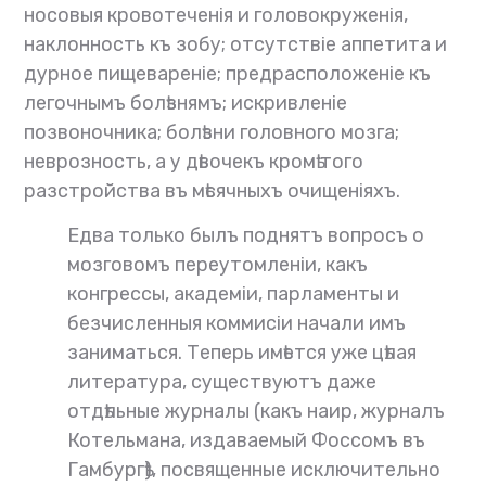
носовыя кровотеченія и головокруженія,
наклонность къ зобу; отсутствіе аппетита и
дурное пищевареніе; предрасположеніе къ
легочнымъ болѣзнямъ; искривленіе
позвоночника; болѣзни головного мозга;
неврозность, а у дѣвочекъ кромѣ того
разстройства въ мѣсячныхъ очищеніяхъ.
Едва только былъ поднятъ вопросъ о
мозговомъ переутомленіи, какъ
конгрессы, академіи, парламенты и
безчисленныя коммисіи начали имъ
заниматься. Теперь имѣется уже цѣлая
литература, существуютъ даже
отдѣльные журналы (какъ наир, журналъ
Котельмана, издаваемый Фоссомъ въ
Гамбургѣ), посвященные исключительно