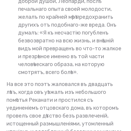
доброй душой, Леопарди, послѣ
печальнаго опыта своей молодости,
желалъ по крайней мѣрѣ предохранить
другихъ отъ подобнаго-же вреда. Онъ
думалъ: «Я къ несчастію погубленъ
безвозвратно на всю жизнь, и внѣшній
видъ мой превращенъ во что-то жалкое
и презрѣнное именно въ той части
человѣческаго образа, на которую
смотрятъ, всего болѣе».
На все это поэтъ жаловался въ двадцать
лѣтъ, когда овъ уѣзжалъ изъ небольшого
помѣстья Реканати и простился съ
уединеніемъ отцовскаго дома, въ которомъ
провелъ свое дѣтство безъ развлеченій,
истощенный размышленіями, утомленный