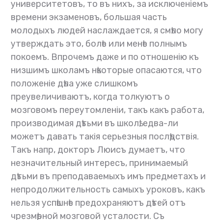
университетовъ, то въ нихъ, за исключеніемъ
времени экзаменовъ, большая часть
молодыхъ людей наслаждается, я смѣло могу
утверждать это, болѣе или менѣе полнымъ
покоемъ. Впрочемъ даже и по отношенію къ
низшимъ школамъ нѣкоторые опасаются, что
положеніе дѣла уже слишкомъ
преувеличиваютъ, когда толкуютъ о
мозговомъ переутомленіи, такъ какъ работа,
производимая дѣтьми въ школѣ, едва-ли
можетъ давать такія серьезныя послѣдствія.
Такъ напр, докторъ Люисъ думаетъ, что
незначительный интересъ, принимаемый
дѣтьми въ преподаваемыхъ имъ предметахъ и
непродолжительность самыхъ уроковъ, какъ
нельзя успѣшнѣе предохраняютъ дѣтей отъ
чрезмѣрной мозговой усталости. Съ