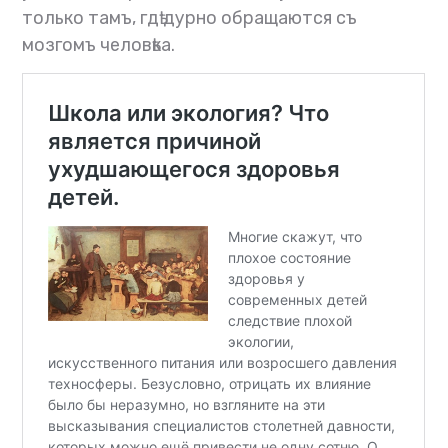
только тамъ, гдѣ дурно обращаются съ
мозгомъ человѣка.