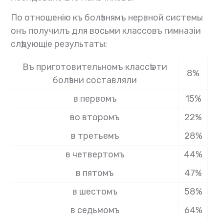
По отношенію къ болѣзнямъ нервной системы
онъ получилъ для восьми классовъ гимназіи
слѣдующіе результаты:
Въ приготовительномъ классѣ эти
8%
болѣзни составляли
в первомъ
15%
во второмъ
22%
в третьемъ
28%
в четвертомъ
44%
в пятомъ
47%
в шестомъ
58%
в седьмомъ
64%