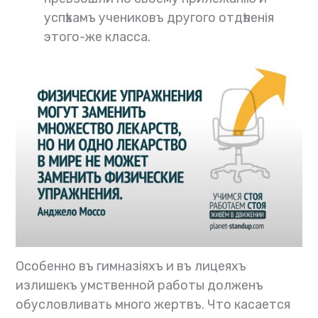
успѣхамъ учениковъ другого отдѣленія
этого-же класса.
Особенно въ гимназіяхъ и въ лицеяхъ
излишекъ умственной работы долженъ
обусловливать много жертвъ. Что касается