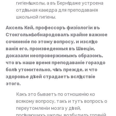
гигіенѣ школы, а въ Бернѣ даже устроена
отдѣльная каѳедра для преподаванія
школьной гигіены.
Аксель Кей, профессоръ физіологіи въ
Стокгольмѣ, обнародовалъ крайне важное
сочиненіе по этому вопросу, и изслѣдо
ванія его, произведенныя въ Швеціи,
доказали неопровержимымъ образомъ,
что въ наше время преподаваніе гораздо
болѣе утомительно, чѣмъ прежде, и что
здоровье дѣтей страдаетъ вслѣдствіе
этого.
Какъ это бываетъ по отношенію ко
всякому вопросу, такъ и тутъ вопросъ о
переутомленіи мозга у дѣтей,
посѣщающихъ школы, возбудилъ горячій