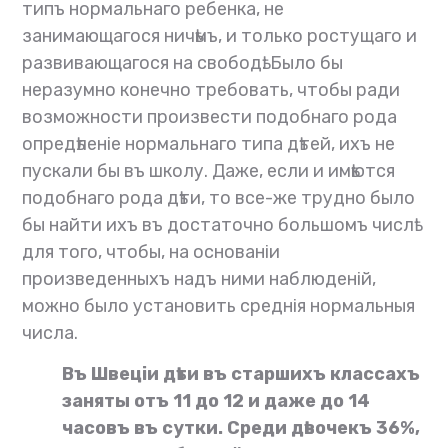
типъ нормальнаго ребенка, не
занимающагося ничѣмъ, и только ростущаго и
развивающагося на свободѣ. Было бы
неразумно конечно требовать, чтобы ради
возможности произвести подобнаго рода
опредѣленіе нормальнаго типа дѣтей, ихъ не
пускали бы въ школу. Даже, если и имѣются
подобнаго рода дѣти, то все-же трудно было
бы найти ихъ въ достаточно большомъ числѣ
для того, чтобы, на основаніи
произведенныхъ надъ ними наблюденій,
можно было установить среднія нормальныя
числа.
Въ Швеціи дѣти въ старшихъ классахъ
заняты отъ 11 до 12 и даже до 14
часовъ въ сутки. Среди дѣвочекъ 36%,