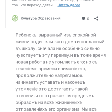
Ребенокъ, вырванный изъ спокойной
жизни родительскаго дома и посланный
въ школу, сначала не особенно сильно
чувствуетъ эту перемѣну,и въ тоже время
новая работа не утомляетъ его; но съ
теченіемъ времени вниманіе его,
продолжительно напрягаемое,
начинаетъ уставать и наконецъ
утомленіе это достигаетъ такой
степени, что отражается вреднымъ
образомъ на всѣхъ жизненныхъ
отправленіяхъ его организма. Мы всѣ