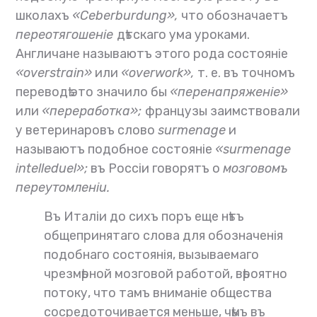
школахъ
«Ceberburdung»,
что обозначаетъ
переотягошеніе
дѣтскаго ума уроками.
Англичане называютъ этого рода состояніе
«overstrain»
или
«overwork»,
т. е. въ точномъ
переводѣ это значило бы
«перенапряженіе»
или
«переработка»;
французы заимствовали
у ветеринаровъ слово
surmenage
и
называютъ подобное состояніе
«surmenage
intelleduel»;
въ Россіи говорятъ о
мозговомъ
переутомленіи.
Въ Италіи до сихъ поръ еще нѣтъ
общепринятаго слова для обозначенія
подобнаго состоянія, вызываемаго
чрезмѣрной мозговой работой, вѣроятно
потоку, что тамъ вниманіе общества
сосредоточивается меньше, чѣмъ въ