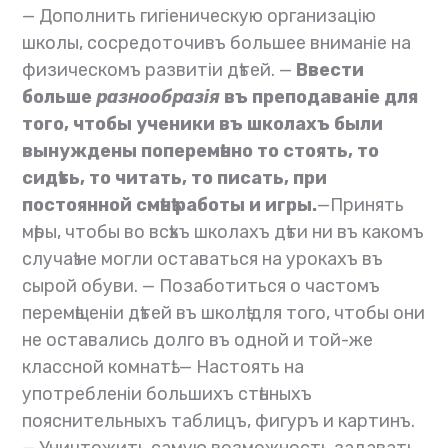
— Дополнить гигіеническую организацію
школы, сосредоточивъ большее вниманіе на
физическомъ развитіи дѣтей. —
Ввести
больше
разнообразія
въ преподаваніе для
того, чтобы ученики въ школахъ были
вынуждены поперемѣнно то стоять, то
сидѣть, то читать, то писать, при
постоянной смѣнѣ работы и игры.
—Принять
мѣры, чтобы во всѣхъ школахъ дѣти ни въ какомъ
случаѣ не могли оставаться на урокахъ въ
сырой обуви. — Позаботиться о частомъ
перемѣщеніи дѣтей въ школѣ для того, чтобы они
не оставались долго въ одной и той-же
классной комнатѣ. — Настоять на
употребленіи большихъ стѣнныхъ
пояснительныхъ таблицъ, фигуръ и картинъ.
— Уничтожить самую возможность задавать