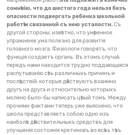
сомнѣнію, что до шестого года нельзя безъ
опасности подвергать ребенка школьной
работѣ и связанной съ нею усталости.
Съ
другой стороны, извѣстно, что умѣренное
упражненіе ума полезно для развитія
головного мозга. Физіологи говорятъ, что
функція создаетъ органъ. Въ этомъ случаѣ
передъ нами находится трудно поддающаяся
распутыванію сѣть различныхъ причинъ и
послѣдствій, которыя дѣйствуютъ взаимно
другъ на друга и относительно которыхъ
молено было-бы написать цѣлый томъ. Между
прочими фактами теперь уже выяснено, что
школа представляетъ собою одно изъ
наиболѣе дѣйствительныхъ средствъ для
улучшенія состоянія кретиновъ во всѣхъ тѣхъ