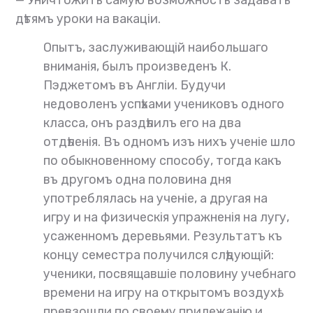
дѣтямъ уроки на вакаціи.
Опытъ, заслуживающій наибольшаго
вниманія, былъ произведенъ К.
Пэджетомъ въ Англіи. Будучи
недоволенъ успѣхами учениковъ одного
класса, онъ раздѣлилъ его на два
отдѣленія. Въ одномъ изъ нихъ ученіе шло
по обыкновенному способу, тогда какъ
въ другомъ одна половина дня
употреблялась на ученіе, а другая на
игру и на физическія упражненія на лугу,
усаженномъ деревьями. Результатъ къ
концу семестра получился слѣдующій:
ученики, посвящавшіе половину учебнаго
времени на игру на открытомъ воздухѣ,
превзошли по своему прилежанію и