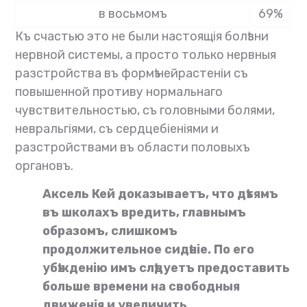
в восьмомъ
69%
Къ счастью это не были настоящія болѣзни
нервной системы, а просто только нервныя
разстройства въ формѣ нейрастеніи съ
повышенной противу нормальнаго
чувствительностью, съ головными болями,
невральгіями, съ сердцебіеніями и
разстройствами въ области половыхъ
органовъ.
Аксель Кей доказываетъ, что дѣтямъ
въ школахъ вредить, главнымъ
образомъ, слишкомъ
продолжительное сидѣніе. По его
убѣжденію имъ слѣдуетъ предоставить
больше времени на свободныя
движенія и увеличить