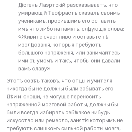
Діогенъ Лаэртскій разсказываетъ, что
умирающій Теофрастъ сказалъ своимъ
ученикамъ, просившимъ его оставить
имъ что либо на память, слѣдующія слова:
«Живите счастливо и оставьте тѣ
изслѣдованія, которыя требуютъ
большого напряженія, или занимайтесь
ими съ умомъ и такъ, чтобы они давали
вамъ славу».
Этотъ совѣтъ таковъ, что отцы и учителя
никогда бы не должны были забывать его.
Дѣти и юноши, не могущіе переносить
напряженной мозговой работы, должны бы
были всегда избирать себѣ какое нибудь
искусство или ремесло, занятія которымъ не
требуютъ слишкомъ сильной работы мозга,