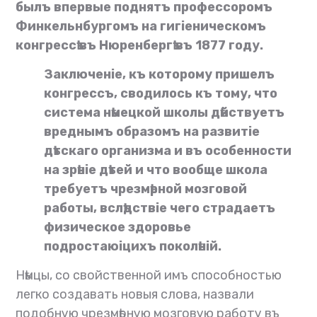
былъ впервые поднятъ профессоромъ
Финкельнбургомъ на гигіеническомъ
конгрессѣ въ Нюренбергѣ въ 1877 году.
Заключеніе, къ которому пришелъ
конгрессъ, сводилось къ тому, что
система нѣмецкой школы дѣйствуетъ
вреднымъ образомъ на развитіе
дѣтскаго организма и въ особенности
на зрѣніе дѣтей и что вообще школа
требуетъ чрезмѣрной мозговой
работы, вслѣдствіе чего страдаетъ
физическое здоровье
подростаюіцихъ поколѣній.
Нѣмцы, со свойственной имъ способностью
легко создавать новыя слова, назвали
подобную чрезмѣрную мозговую работу въ