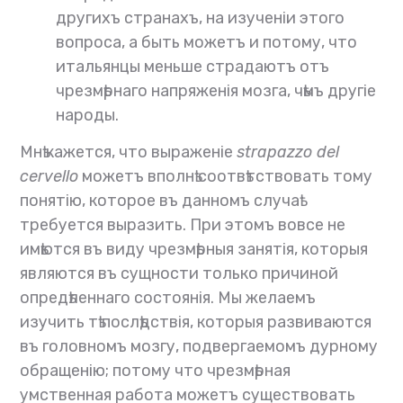
другихъ странахъ, на изученіи этого
вопроса, а быть можетъ и потому, что
итальянцы меньше страдаютъ отъ
чрезмѣрнаго напряженія мозга, чѣмъ другіе
народы.
Мнѣ кажется, что выраженіе
strapazzo del
cervello
можетъ вполнѣ соотвѣтствовать тому
понятію, которое въ данномъ случаѣ
требуется выразить. При этомъ вовсе не
имѣются въ виду чрезмѣрныя занятія, которыя
являются въ сущности только причиной
опредѣленнаго состоянія. Мы желаемъ
изучить тѣ послѣдствія, которыя развиваются
въ головномъ мозгу, подвергаемомъ дурному
обращенію; потому что чрезмѣрная
умственная работа можетъ существовать