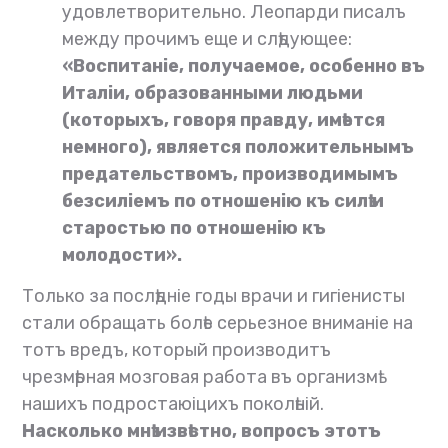
удовлетворительно. Леопарди писалъ
между прочимъ еще и слѣдующее:
«Воспитаніе, получаемое, особенно въ
Италіи, образованными людьми
(которыхъ, говоря правду, имѣется
немного), является положительнымъ
предательствомъ, производимымъ
безсиліемъ по отношенію къ силѣ и
старостью по отношенію къ
молодости».
Только за послѣдніе годы врачи и гигіенисты
стали обращать болѣе серьезное вниманіе на
тотъ вредъ, который производитъ
чрезмѣрная мозговая работа въ организмѣ
нашихъ подростаюіцихъ поколѣній.
Насколько мнѣ извѣстно, вопросъ этотъ