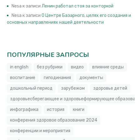
Nesa
к записи
Ленин работал стоя за конторкой
Nesa
к записи
О Центре Базарного, целях его создания и
основных направлениях нашей деятельности
ПОПУЛЯРНЫЕ ЗАПРОСЫ
in english
без рубрики
видео
влияние среды
воспитание
гиподинамия
документы
дошкольный период
зарубежом
здоровье детей
здоровьесберегающее и здоровьеформирующее образовате
инфографика
история
книги
конферения здоровое образование 2024
конференции и мероприятия